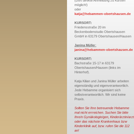
(Dort direkte Anmeldung zu Kursen
möglich!)
oder
katja@hebammen-obertshausen.de
KURSORT:
Friedensstraße 20 im
Beckenbodenstudio Obertshausen
GmbH in 63179 Obertshausen/Hausen
Janina Mülle
r:
janina@hebammen-obertshausen.de
KURSORT:
Bachstraße 15-17 in 63179
Obertshausen/Hausen (links im
Hinterhof).
Katja Kilian und Janina Müller arbeiten
eigenständig und eigenverantwortlich.
Jede Hebamme organisiert sich
selbstverantwortlich. Wir sind keine
Praxis.
Sollten Sie Ihre betreuende Hebamme
mal nicht errreichen. Suchen Sie bitte
Ihre/n Gynäkologin/gen, Kinderärztin/arzt
oder das nächste Krankenhaus bzw
Kinderklinik auf, bzw. rufen Sie die 112
an!