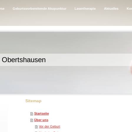
rse
Geburtsvorbereitende Akupunktur
Lasertherapie
Aktuelles
Kon
Obertshausen
Sitemap
Startseite
Über uns
Vor der Geburt