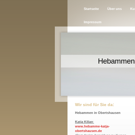
Startseite
Über uns
Ku
Impressum
Hebammen 
Wir sind für Sie da:
Hebammen in Obertshausen
Katja Kilian
:
www.hebamme-katja-
obertshausen.de