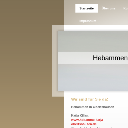
Startseite
Über uns
Ku
Impressum
Hebammen 
Wir sind für Sie da:
Hebammen in Obertshausen
Katja Kilian
:
www.hebamme-katja-
obertshausen.de