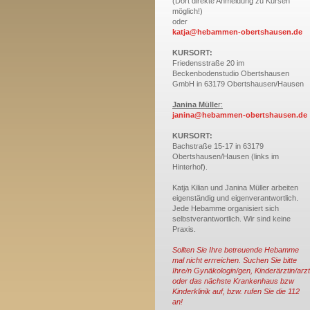
(Dort direkte Anmeldung zu Kursen
möglich!)
oder
katja@hebammen-obertshausen.de
KURSORT:
Friedensstraße 20 im
Beckenbodenstudio Obertshausen
GmbH in 63179 Obertshausen/Hausen
Janina Mülle
r:
janina@hebammen-obertshausen.de
KURSORT:
Bachstraße 15-17 in 63179
Obertshausen/Hausen (links im
Hinterhof).
Katja Kilian und Janina Müller arbeiten
eigenständig und eigenverantwortlich.
Jede Hebamme organisiert sich
selbstverantwortlich. Wir sind keine
Praxis.
Sollten Sie Ihre betreuende Hebamme
mal nicht errreichen. Suchen Sie bitte
Ihre/n Gynäkologin/gen, Kinderärztin/arzt
oder das nächste Krankenhaus bzw
Kinderklinik auf, bzw. rufen Sie die 112
an!