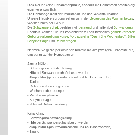
Dies hier ist keine Hebammenpraxis, sondern die Hebammen arbeiten eig
eigenverantwortlich.
Die Homepage dient der Information und der Kontaktaufnahme.
Unsere Hauptversorgung sehen wir in der
Begleitung des Wochenbettes
,
Wochen nach der Geburt.
Die
Schwangerschaft
begleiten wir
beratend
und helfen bei
Schwangersch
Ebenfalls können Sie uns kontaktieren zu den Bereichen
geburtsvorberei
Geburtsvorbereitungskurse, Vortragsreihe "Das frühe Wochenbett",
Stille
Babymassage
und
Beikostfragen
.
Nehmen Sie gerne persönlichen Kontakt mit der jeweiligen Hebamme auf,
entspannt auf der Homepage um.
Janina Müller:
- Schwangerschaftsbegleitung
- Hilfe bei Schwangerschaftsbeschwerden
- Akupunktur (geburtsvorbereitend und bei Beschwerden)
- Taping
- Geburtsvorbereitungskurse
- Wochenbettbetreuungen
- Rückbildungskurse
- Babymassage
- Still- und Beikostberatung
Katja Kilian:
- Schwangerschaftsbegleitung
- Hilfe bei Schwangerschaftsbeschwerden
- Akupunktur (geburtsvorbereitend und bei Beschwerden)
- Taping