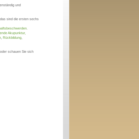
enständig und
 das sind die ersten sechs
aftsbeschwerden
.
tende Akupunktur
,
n
,
Rückbildung
,
 oder schauen Sie sich